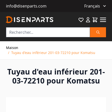
info@disenparts.com
Français
Favourite
Cart
Recherch
Allez au contenu
Maison
/
Tuyau d'eau inférieur 201-03-72210 pour Komatsu
Tuyau d'eau inférieur 201-
03-72210 pour Komatsu