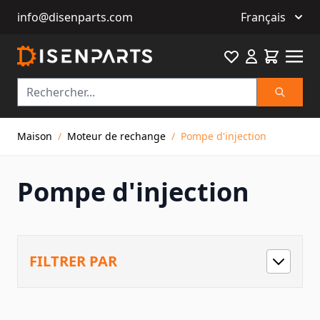
info@disenparts.com
Français
Favourite
Cart
Recherch
Allez au contenu
Maison
/
Moteur de rechange
/
Pompe d'injection
Pompe d'injection
FILTRER PAR