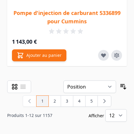
Pompe d'injection de carburant 5336899
pour Cummins
1 143,00 €
Ajouter au panier
Grille
Liste
Afficher en
Tri
1
2
3
4
5
Vous lisez actuellement la page
Page
Page
Page
Page
Produits
1
-
12
sur
1157
Afficher
pa