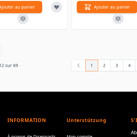
Ajouter au panier
Ajouter au panier
en
12
sur
69
1
2
3
4
Vous lisez actuellemen
Page
Page
Pag
INFORMATION
Unterstützung
S'
Ab
À propos de Disenparts
Mon compte