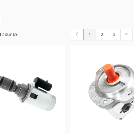
en
12
sur
69
1
2
3
4
Vous lisez actuellemen
Page
Page
Pag