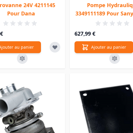
trovanne 24V 4211145
Pompe Hydrauli
Pour Dana
3349111189 Pour San
 €
627,99 €
Ajouter au panier
Ajouter au panier