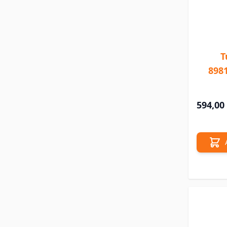
T
898
594,00