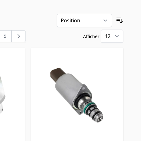
Trier pa
5
Afficher
t la page
e
Page
par pa