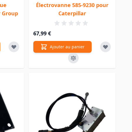
que
Électrovanne 585-9230 pour
y Group
Caterpillar
67,99 €
Ajouter au panier