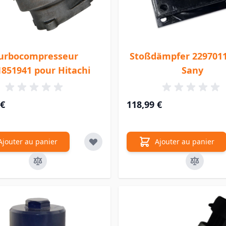
urbocompresseur
Stoßdämpfer 2297011
1851941 pour Hitachi
Sany
 €
118,99 €
Ajouter au panier
Ajouter au panier