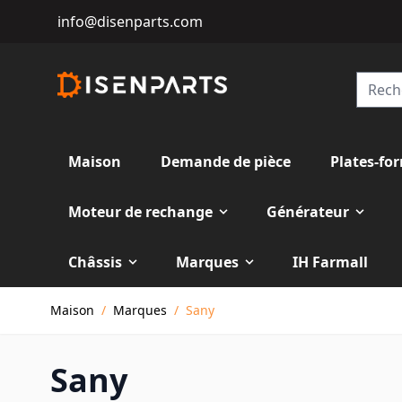
info@disenparts.com
Maison
Demande de pièce
Plates-fo
Moteur de rechange
Générateur
Châssis
Marques
IH Farmall
Allez au contenu
Maison
/
Marques
/
Sany
Sany