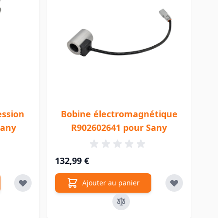
ession
Bobine électromagnétique
Sany
R902602641 pour Sany
132,99 €
Ajouter au panier