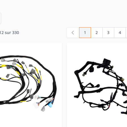
en
12
sur
330
1
2
3
4
Vous lisez actuellemen
Page
Page
Pag