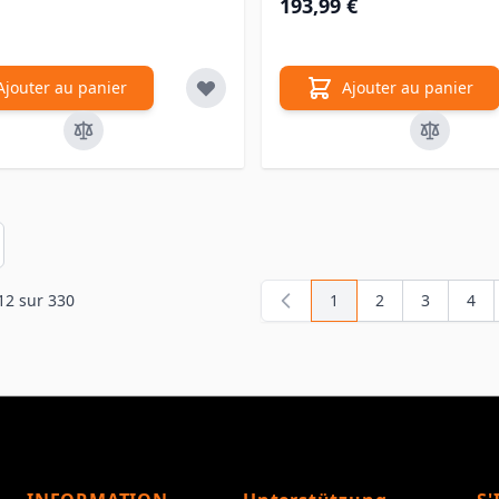
193,99 €
Ajouter au panier
Ajouter au panier
en
12
sur
330
1
2
3
4
Vous lisez actuellemen
Page
Page
Pag