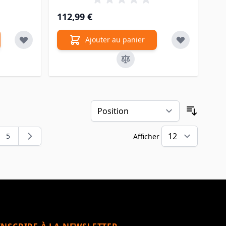
112,99 €
Ajouter au panier
Trier pa
5
Afficher
t la page
e
Page
par pa