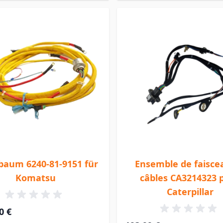
baum 6240-81-9151 für
Ensemble de faisce
Komatsu
câbles CA3214323 
Caterpillar
0 €