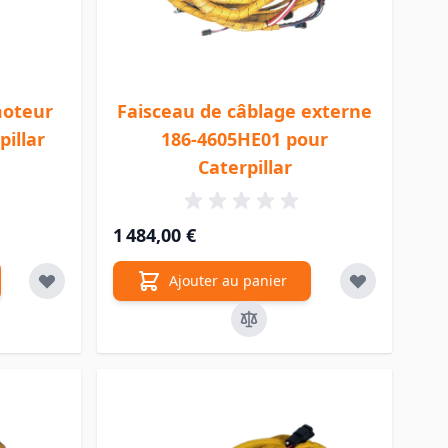
moteur
Faisceau de câblage externe
pillar
186-4605HE01 pour
Caterpillar
1 484,00 €
Ajouter au panier