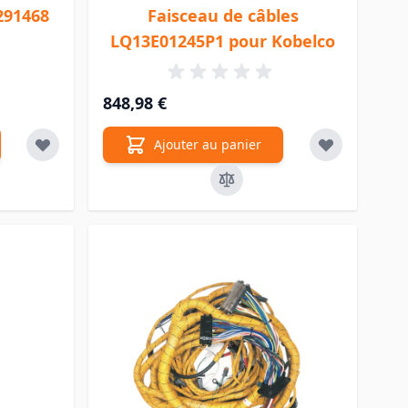
291468
Faisceau de câbles
LQ13E01245P1 pour Kobelco
848,98 €
Ajouter au panier