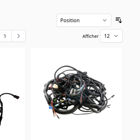
Trier pa
5
Afficher
t la page
e
Page
par pa