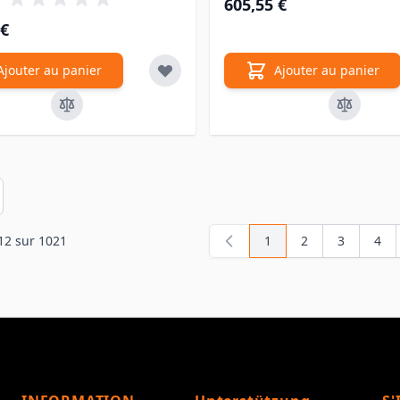
605,55 €
 €
Ajouter au panier
Ajouter au panier
en
12
sur
1021
1
2
3
4
Vous lisez actuellemen
Page
Page
Pag