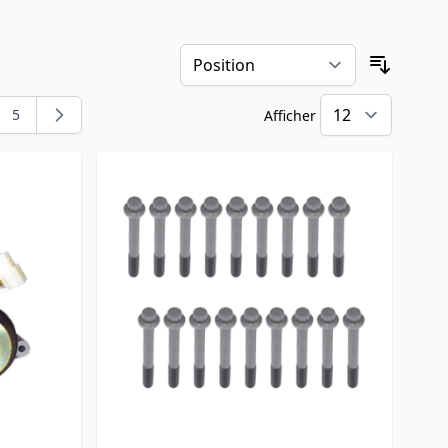
Trier pa
5
Afficher
t la page
e
Page
par pa