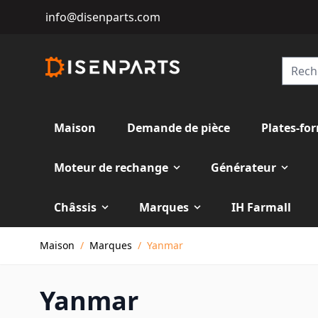
info@disenparts.com
Maison
Demande de pièce
Plates-fo
Moteur de rechange
Générateur
Châssis
Marques
IH Farmall
Allez au contenu
Maison
/
Marques
/
Yanmar
Yanmar