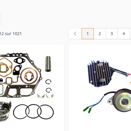
en
12
sur
1021
1
2
3
4
Vous lisez actuellemen
Page
Page
Pag