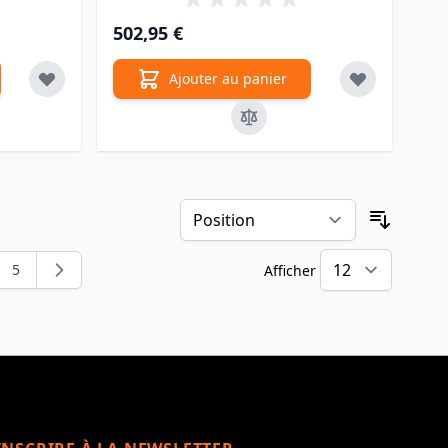
502,95 €
Ajouter au panier
Trier pa
5
Afficher
t la page
e
Page
par pa