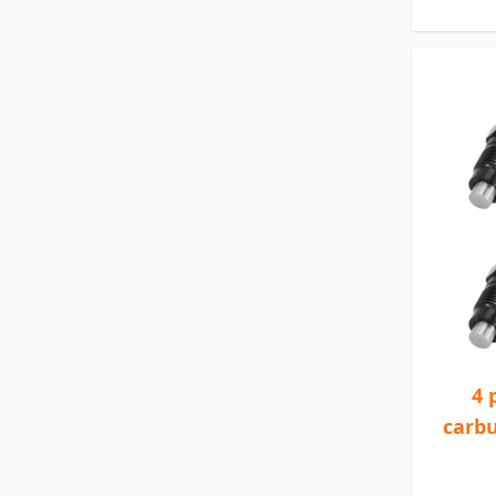
4 
carb