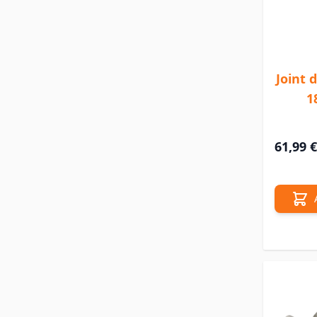
Joint 
1
61,99 €