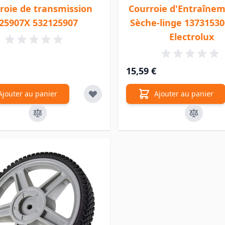
roie de transmission
Courroie d'Entraîne
25907X 532125907
Sèche-linge 13731530
Electrolux
15,59 €
Ajouter au panier
Ajouter au panier