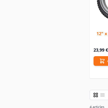
12" x
23,99 €
Grille
Liste
Afficher 
4
articles