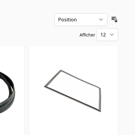
Trier pa
Afficher
par pa