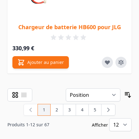
Chargeur de batterie HB600 pour JLG
330,99 €
Ajouter au panier
Grille
Liste
Afficher en
Tri
1
2
3
4
5
Vous lisez actuellement la page
Page
Page
Page
Page
Produits
1
-
12
sur
67
Afficher
pa