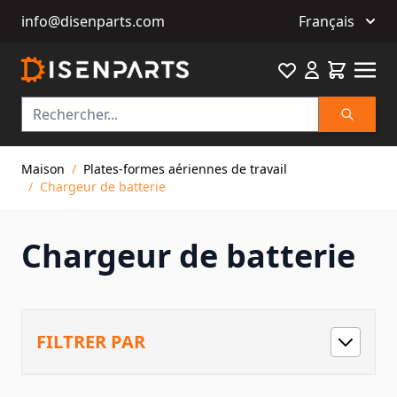
info@disenparts.com
Français
Favourite
Cart
Recherch
Allez au contenu
Maison
/
Plates-formes aériennes de travail
/
Chargeur de batterie
Chargeur de batterie
FILTRER PAR