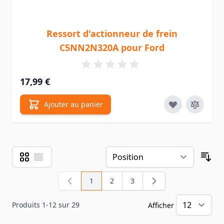
Ressort d'actionneur de frein
C5NN2N320A pour Ford
17,99 €
Ajouter au panier
Grille
Liste
Afficher en
Tri
1
2
3
Vous lisez actuellement la page
Page
Page
Produits
1
-
12
sur
29
Afficher
pa