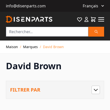
info@disenparts.com
Français
Favourite
Cart
Recherch
Allez au contenu
Maison
/
Marques
/
David Brown
David Brown
FILTRER PAR