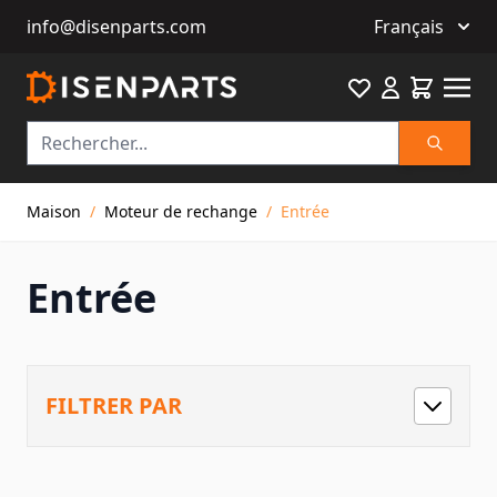
info@disenparts.com
Français
Favourite
Cart
Recherch
Allez au contenu
Maison
/
Moteur de rechange
/
Entrée
Entrée
FILTRER PAR