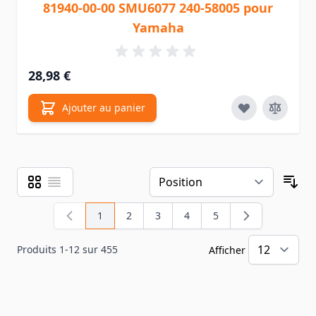
81940-00-00 SMU6077 240-58005 pour
Yamaha
28,98 €
Ajouter au panier
Grille
Liste
Afficher en
Tri
1
2
3
4
5
Vous lisez actuellement la page
Page
Page
Page
Page
Produits
1
-
12
sur
455
Afficher
pa