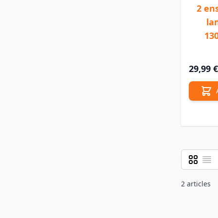
2 en
la
13
29,99 €
Grille
Liste
Afficher 
2
articles