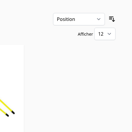
Trier pa
Afficher
par pa