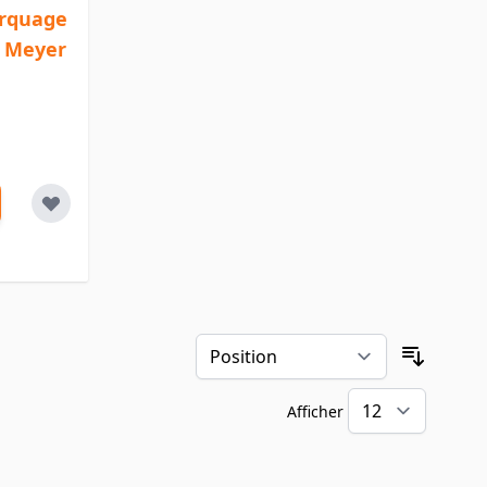
arquage
d Meyer
Trier pa
Afficher
par pa