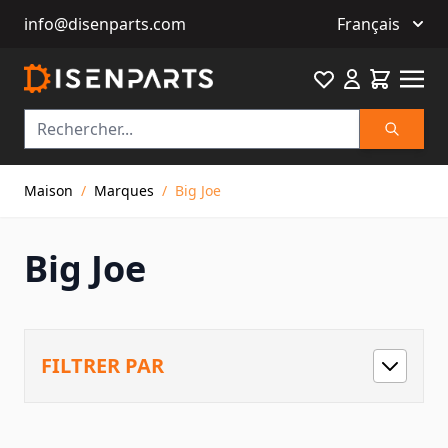
info@disenparts.com
Français
Favourite
Cart
Recherch
Allez au contenu
Maison
/
Marques
/
Big Joe
Big Joe
FILTRER PAR