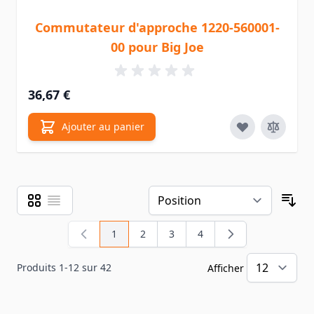
Commutateur d'approche 1220-560001-
00 pour Big Joe
36,67 €
Ajouter au panier
Grille
Liste
Afficher en
Tri
1
2
3
4
Vous lisez actuellement la page
Page
Page
Page
Produits
1
-
12
sur
42
Afficher
pa