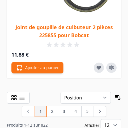
Joint de goupille de culbuteur 2 pièces
225855 pour Bobcat
11,88 €
Ajouter au panier
Grille
Liste
Afficher en
Tri
1
2
3
4
5
Vous lisez actuellement la page
Page
Page
Page
Page
Produits
1
-
12
sur
822
Afficher
pa