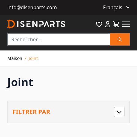
info@disenparts.com
Français
Favourite
Cart
Recherch
Allez au contenu
Maison
/
Joint
Joint
FILTRER PAR