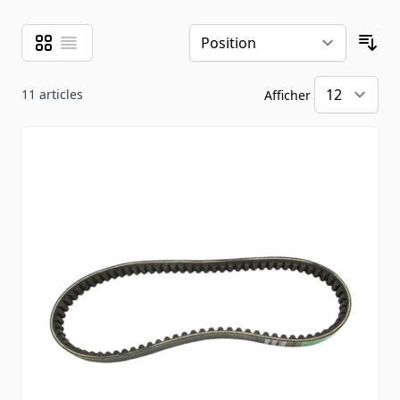
Grille
Liste
Afficher en
Tri
11
articles
Afficher
pa