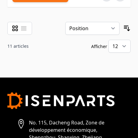
Grille
Liste
Afficher en
Tri
11
articles
Afficher
pa
No. 115, Dacheng Road, Zone de
développement économique,
Shengzhou, Shaoxing, Zhejiang