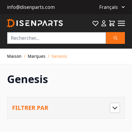
info@disenparts.com
Français
Favourite
Cart
Recherch
Allez au contenu
Maison
/
Marques
/
Genesis
Genesis
FILTRER PAR