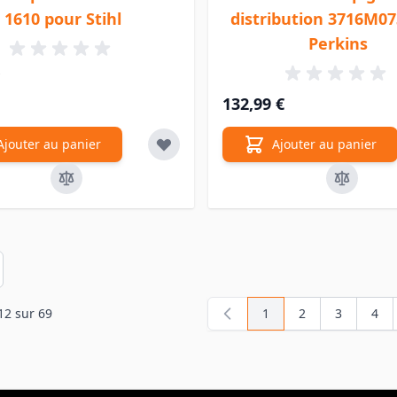
1610 pour Stihl
distribution 3716M07
Perkins
132,99 €
Ajouter au panier
Ajouter au panier
en
12
sur
69
1
2
3
4
Vous lisez actuellemen
Page
Page
Pag