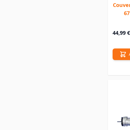
Couver
67
44,99 €