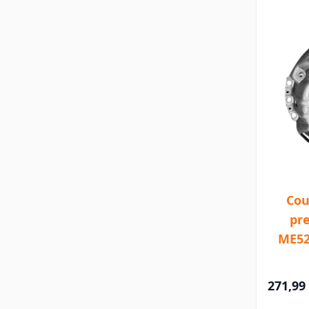
Cou
pr
ME52
271,99