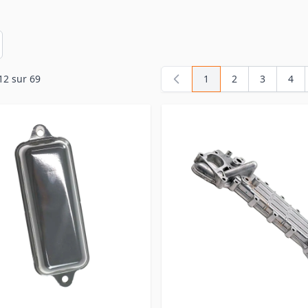
en
12
sur
69
1
2
3
4
Vous lisez actuellemen
Page
Page
Pag