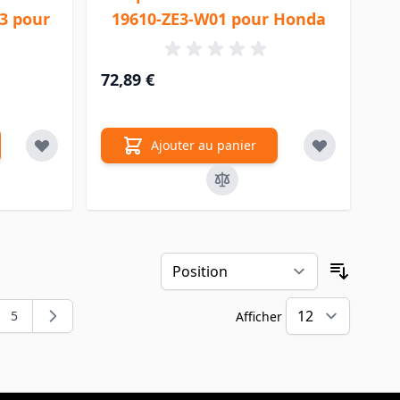
3 pour
19610-ZE3-W01 pour Honda
72,89 €
Ajouter au panier
Trier pa
5
Afficher
t la page
e
Page
par pa