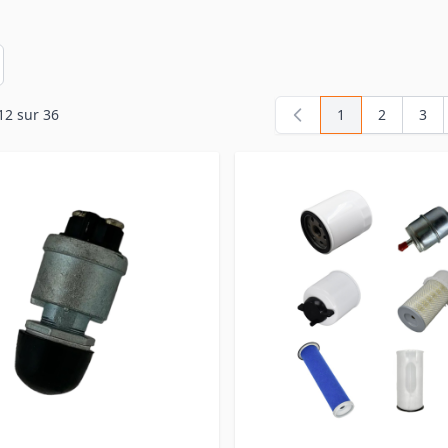
en
12
sur
36
1
2
3
Vous lisez actue
Page
Pag