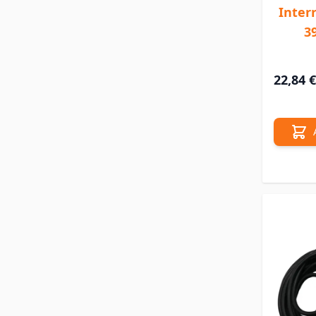
Inter
3
22,84 €