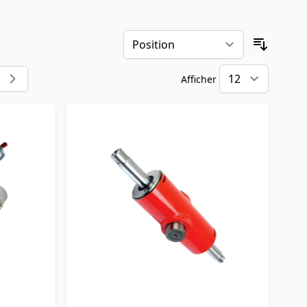
Trier pa
Afficher
llement la page
e
par pa