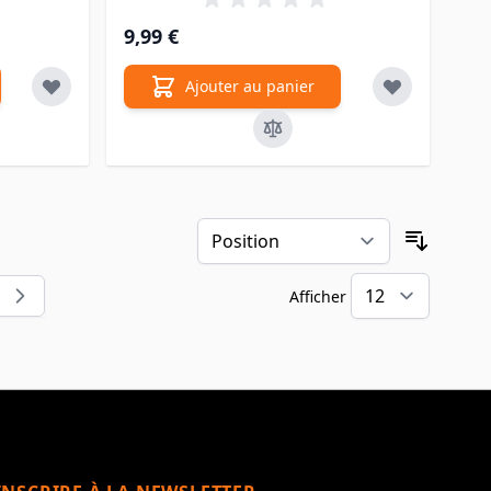
9,99 €
Ajouter au panier
Trier pa
Afficher
llement la page
e
par pa