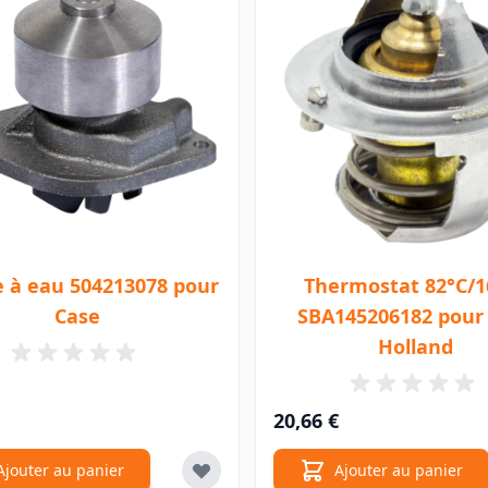
 à eau 504213078 pour
Thermostat 82°C/1
Case
SBA145206182 pou
Holland
20,66 €
Ajouter au panier
Ajouter au panier