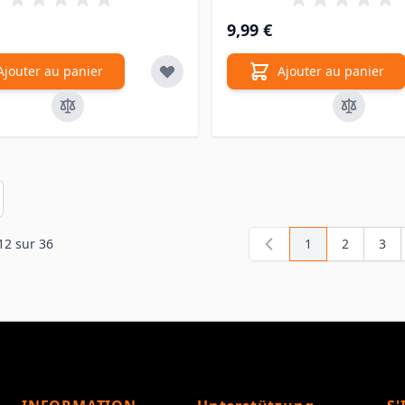
9,99 €
Ajouter au panier
Ajouter au panier
en
12
sur
36
1
2
3
Vous lisez actue
Page
Pag