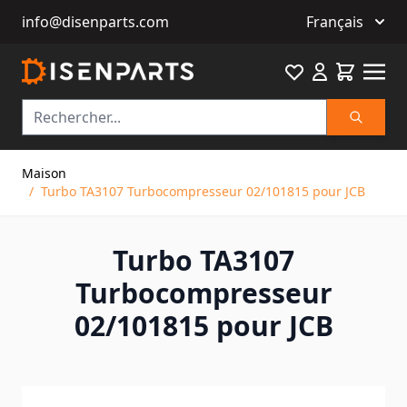
info@disenparts.com
Français
Favourite
Cart
Recherch
Allez au contenu
Maison
/
Turbo TA3107 Turbocompresseur 02/101815 pour JCB
Turbo TA3107
Turbocompresseur
02/101815 pour JCB