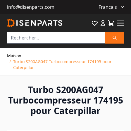
info@disenparts.com
Français
Favourite
Cart
Recherch
Allez au contenu
Maison
/
Turbo S200AG047 Turbocompresseur 174195 pour
Caterpillar
Turbo S200AG047
Turbocompresseur 174195
pour Caterpillar