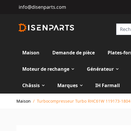
info@disenparts.com
Maison
Demande de pièce
Plates-fo
Moteur de rechange
Générateur
Châssis
Marques
IH Farmall
Allez au contenu
Maison
/
Turbocompresseur Turbo RHC61W 119173-1804