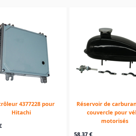
rôleur 4377228 pour
Réservoir de carbura
Hitachi
couvercle pour vé
motorisés
€
58,37 €