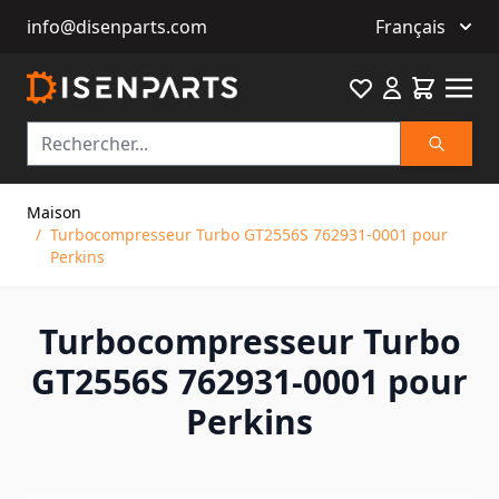
info@disenparts.com
Français
Favourite
Cart
Recherch
Allez au contenu
Maison
/
Turbocompresseur Turbo GT2556S 762931-0001 pour
Perkins
Turbocompresseur Turbo
GT2556S 762931-0001 pour
Perkins