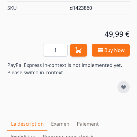
SKU
d1423860
49,99 €
Quantité
Buy Now
PayPal Express in-context is not implemented yet.
Please switch in-context.
La description
Examen
Paiement
Expédition
Pourquoi nous choisir