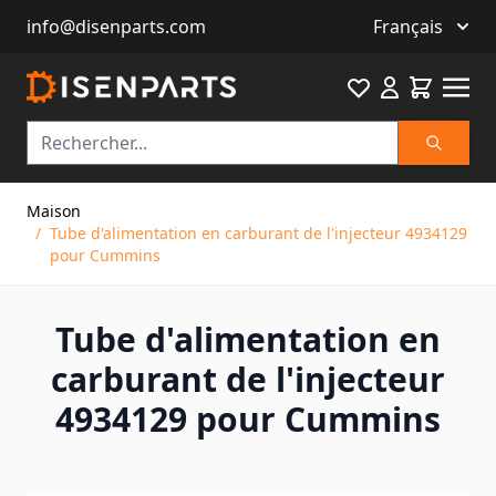
info@disenparts.com
Français
Favourite
Cart
Recherch
Allez au contenu
Maison
/
Tube d'alimentation en carburant de l'injecteur 4934129
pour Cummins
Tube d'alimentation en
carburant de l'injecteur
4934129 pour Cummins