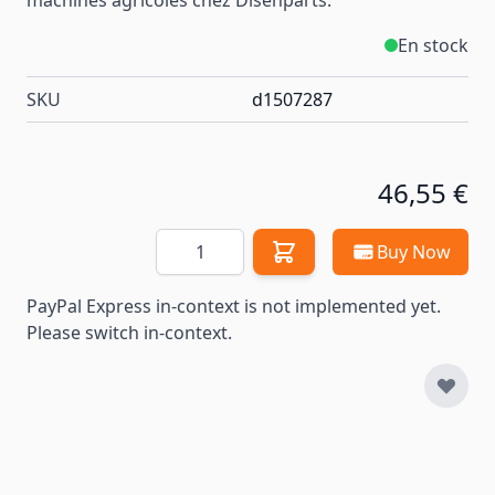
machines
agricoles
chez Disenparts.
En stock
SKU
d1507287
46,55 €
Quantité
Buy Now
PayPal Express in-context is not implemented yet.
Please switch in-context.