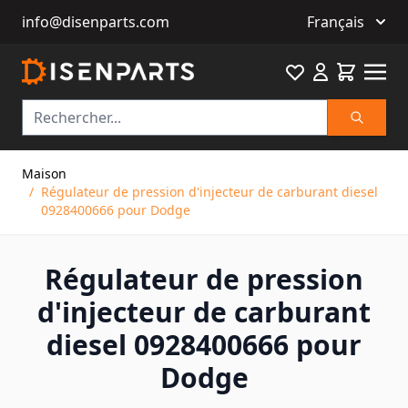
info@disenparts.com
Français
Favourite
Cart
Recherch
Allez au contenu
Maison
/
Régulateur de pression d'injecteur de carburant diesel
0928400666 pour Dodge
Régulateur de pression
d'injecteur de carburant
diesel 0928400666 pour
Dodge