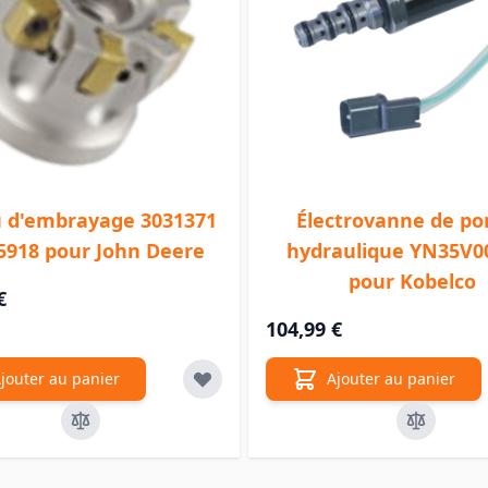
 d'embrayage 3031371
Électrovanne de p
5918 pour John Deere
hydraulique YN35V0
pour Kobelco
€
104,99 €
jouter au panier
Ajouter au panier