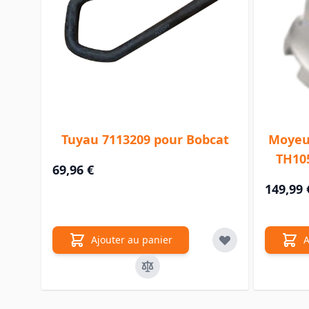
Tuyau 7113209 pour Bobcat
Moyeu
TH10
69,96 €
149,99 
Ajouter au panier
A