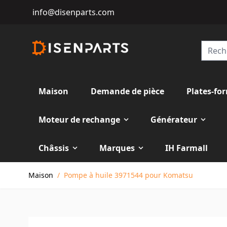
info@disenparts.com
Maison
Demande de pièce
Plates-fo
Moteur de rechange
Générateur
Châssis
Marques
IH Farmall
Allez au contenu
Maison
/
Pompe à huile 3971544 pour Komatsu