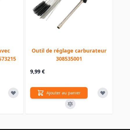
avec
Outil de réglage carburateur
573215
308535001
9,99 €
Ajouter au panier