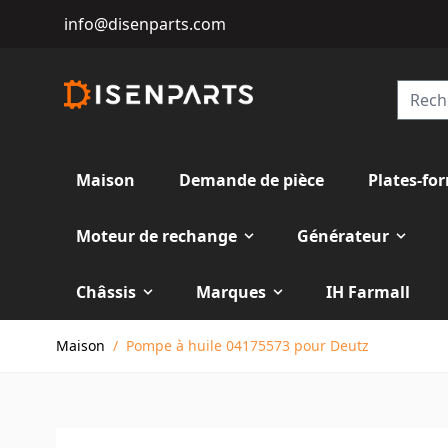
info@disenparts.com
Maison
Demande de pièce
Plates-fo
Moteur de rechange
Générateur
Châssis
Marques
IH Farmall
Allez au contenu
Maison
/
Pompe à huile 04175573 pour Deutz