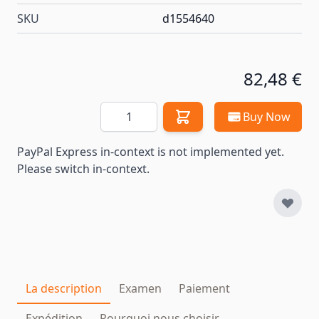
SKU
d1554640
82,48 €
Quantité
Buy Now
PayPal Express in-context is not implemented yet.
Please switch in-context.
La description
Examen
Paiement
Expédition
Pourquoi nous choisir