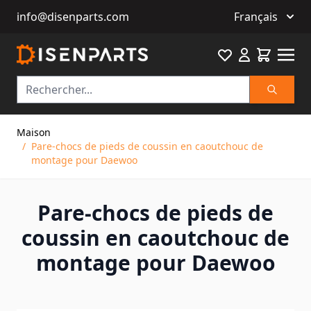
info@disenparts.com
Français
Favourite
Cart
Recherch
Allez au contenu
Maison
/
Pare-chocs de pieds de coussin en caoutchouc de
montage pour Daewoo
Pare-chocs de pieds de
coussin en caoutchouc de
montage pour Daewoo