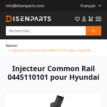
info@disenparts.com
Français
Favourite
Cart
Recherch
Allez au contenu
Maison
/
Injecteur Common Rail 0445110101 pour Hyundai
Injecteur Common Rail
0445110101 pour Hyundai