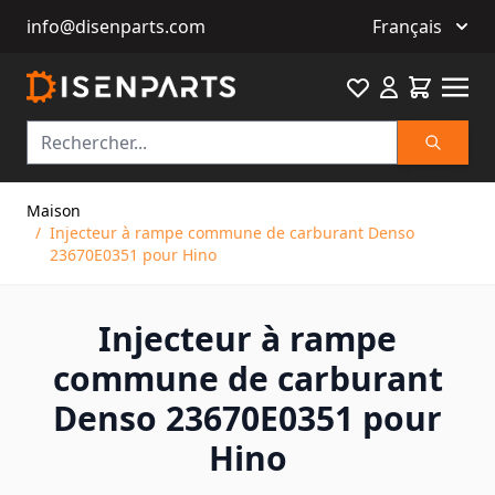
info@disenparts.com
Français
Favourite
Cart
Recherch
Allez au contenu
Maison
/
Injecteur à rampe commune de carburant Denso
23670E0351 pour Hino
Injecteur à rampe
commune de carburant
Denso 23670E0351 pour
Hino