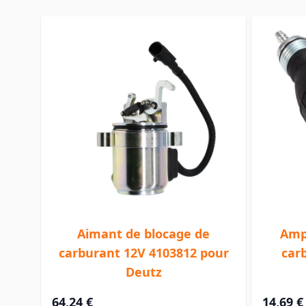
Aimant de blocage de
Amp
carburant 12V 4103812 pour
car
Deutz
64,24 €
14,69 €