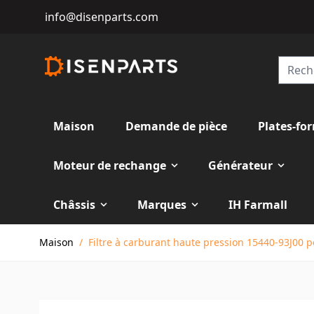
info@disenparts.com
Maison
Demande de pièce
Plates-fo
Moteur de rechange
Générateur
Châssis
Marques
IH Farmall
Allez au contenu
Maison
/
Filtre à carburant haute pression 15440-93J00 