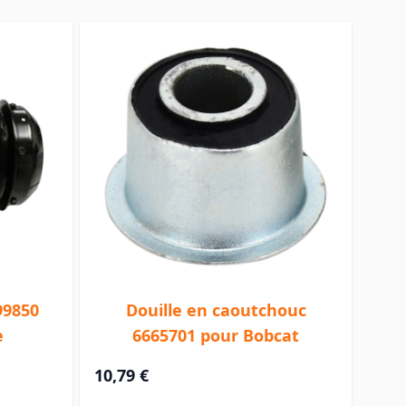
99850
Douille en caoutchouc
e
6665701 pour Bobcat
10,79 €