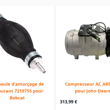
oule d'amorçage de
Compresseur AC AR
burant 7219755 pour
pour John Deer
Bobcat
313,99 €