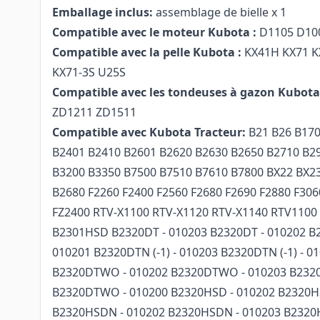
Emballage inclus:
assemblage de bielle x 1
Compatible avec le moteur Kubota :
D1105 D10
Compatible avec la pelle Kubota :
KX41H KX71 KX
KX71-3S U25S
Compatible avec les tondeuses à gazon Kubota
ZD1211 ZD1511
Compatible avec Kubota Tracteur:
B21 B26 B170
B2401 B2410 B2601 B2620 B2630 B2650 B2710 B2
B3200 B3350 B7500 B7510 B7610 B7800 BX22 BX2
B2680 F2260 F2400 F2560 F2680 F2690 F2880 F306
FZ2400 RTV-X1100 RTV-X1120 RTV-X1140 RTV1100
B2301HSD B2320DT - 010203 B2320DT - 010202 B2
010201 B2320DTN (-1) - 010203 B2320DTN (-1) - 0
B2320DTWO - 010202 B2320DTWO - 010203 B232
B2320DTWO - 010200 B2320HSD - 010202 B2320H
B2320HSDN - 010202 B2320HSDN - 010203 B2320H