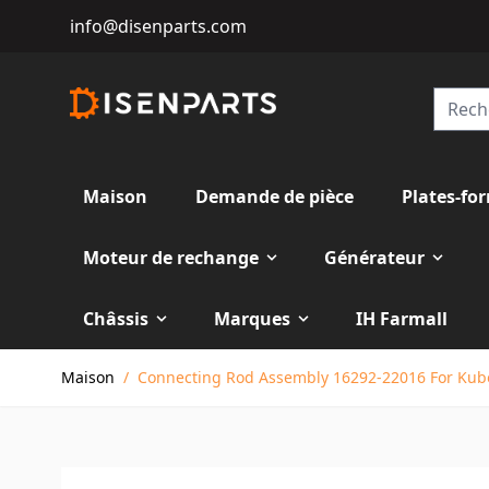
info@disenparts.com
Maison
Demande de pièce
Plates-fo
Moteur de rechange
Générateur
Châssis
Marques
IH Farmall
Allez au contenu
Maison
/
Connecting Rod Assembly 16292-22016 For Kub