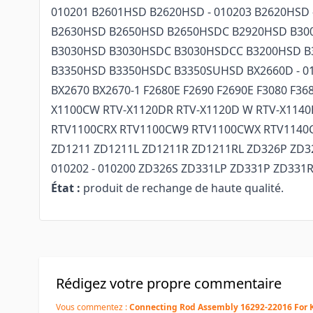
010201 B2601HSD B2620HSD - 010203 B2620HSD 
B2630HSD B2650HSD B2650HSDC B2920HSD B30
B3030HSD B3030HSDC B3030HSDCC B3200HSD 
B3350HSD B3350HSDC B3350SUHSD BX2660D - 01
BX2670 BX2670-1 F2680E F2690 F2690E F3080 F36
X1100CW RTV-X1120DR RTV-X1120D W RTV-X1140
RTV1100CRX RTV1100CW9 RTV1100CWX RTV1140
ZD1211 ZD1211L ZD1211R ZD1211RL ZD326P ZD3
010202 - 010200 ZD326S ZD331LP ZD331P ZD331
État :
produit de rechange de haute qualité.
Rédigez votre propre commentaire
Vous commentez :
Connecting Rod Assembly 16292-22016 For 