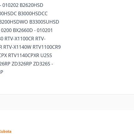
- 010202 B2620HSD
00HSDC B3000HSDCC
B3200HSDWO B3300SUHSD
0200 BX2660D - 010201
80 RTV-X1100CR RTV-
R RTV-X1140W RTV1100CR9
CPX RTV1140CPXR U25S
26RP ZD326RP ZD326S -
RP
Kubota