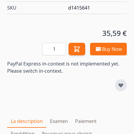
SKU
d1415641
35,59 €
Quantité
Buy Now
PayPal Express in-context is not implemented yet.
Please switch in-context.
La description
Examen
Paiement
Expédition
Pourquoi nous choisir