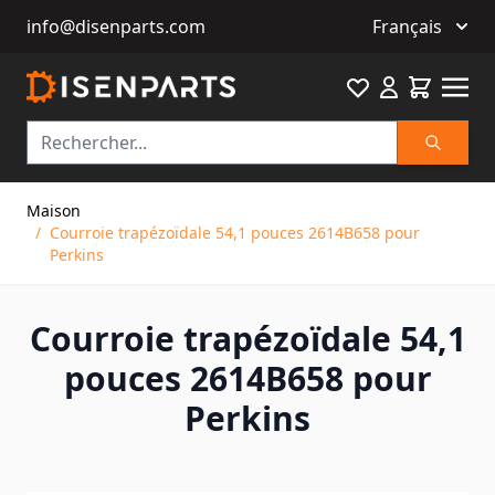
info@disenparts.com
Français
Favourite
Cart
Recherch
Allez au contenu
Maison
/
Courroie trapézoïdale 54,1 pouces 2614B658 pour
Perkins
Courroie trapézoïdale 54,1
pouces 2614B658 pour
Perkins