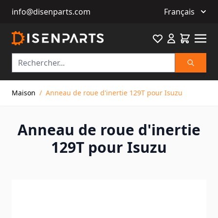
info@disenparts.com
Français
Favourite
Cart
Recherch
Allez au contenu
Maison
/
Anneau de roue d'inertie 129T pour Isuzu
Anneau de roue d'inertie
129T pour Isuzu