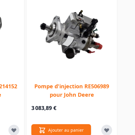
T214152
Pompe d'injection RE506989
e
pour John Deere
3 083,89 €
Ajouter au panier