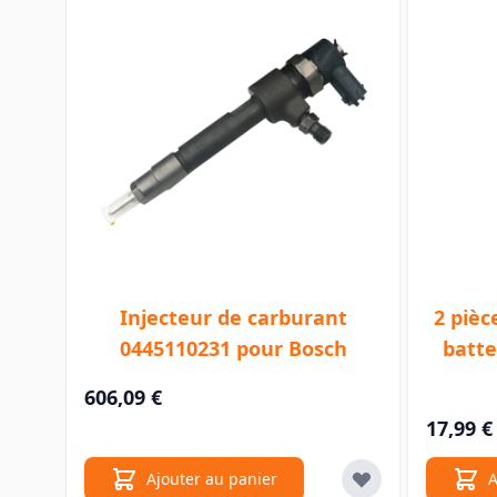
Injecteur de carburant
2 pièc
0445110231 pour Bosch
batte
606,09 €
17,99 €
Ajouter au panier
A