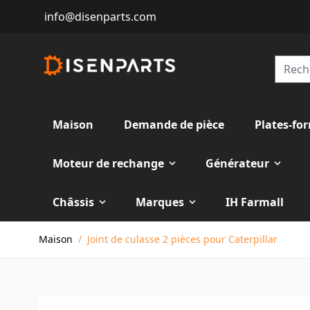
info@disenparts.com
Maison
Demande de pièce
Plates-fo
Moteur de rechange
Générateur
Châssis
Marques
IH Farmall
Allez au contenu
Maison
/
Joint de culasse 2 pièces pour Caterpillar