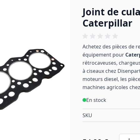
Joint de cul
Caterpillar
Achetez des pièces de r
équipement pour
Cater
rétrocaveuses, chargeu
à ciseaux chez Disenpart
moteurs diesel, les pièc
machines
agricoles
chez
En stock
SKU
Quantité